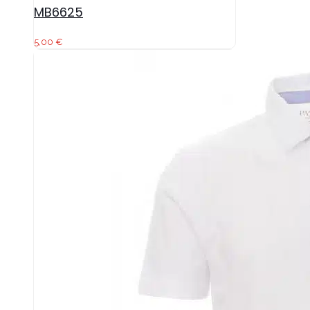
MB6625
5,00
€