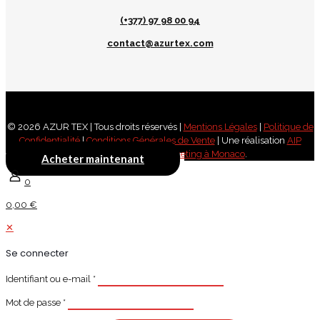
(+377) 97 98 00 94
contact@azurtex.com
© 2026 AZUR TEX | Tous droits réservés |
Mentions Légales
|
Politique de
Confidentialité
|
Conditions Générales de Vente
| Une réalisation
AIP
Digital, agence webmarketing à Monaco
.
Acheter maintenant
0
0,00 €
✕
Se connecter
Identifiant ou e-mail
*
Mot de passe
*