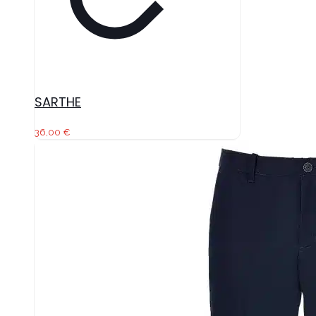
SARTHE
36,00
€