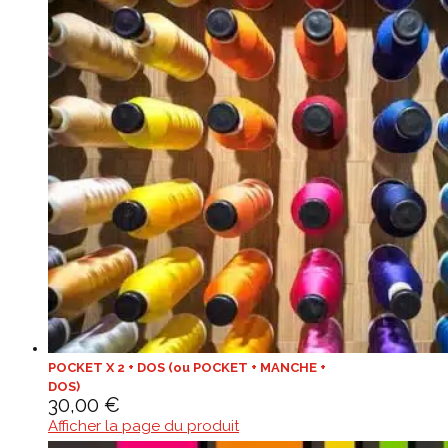
POCKET X 2 + DOS (ou POCKET + MANCHE +
DOS)
30,00
€