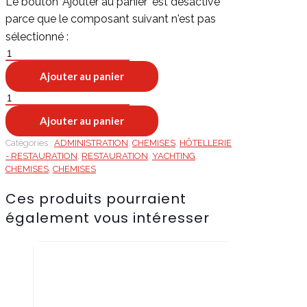
quantité
de
Ajouter au panier
BRIGHTON
LADY
quantité
de
Ajouter au panier
BRIGHTON
LADY
Catégories :
ADMINISTRATION
,
CHEMISES
,
HÔTELLERIE
- RESTAURATION
,
RESTAURATION
,
YACHTING
,
CHEMISES
,
CHEMISES
Ces produits pourraient
également vous intéresser