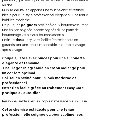
précision, grâce aux pinces de reprise situées à l’avant et
au dos.
Puis, le
col
italien apporte une touche chic et raffinée,
idéale pour un style professionnel élégant ou une tenue
habillée moderne.
De plus, les
poignets
profilés à deux boutons assurent
une finition soignée, accompagnés d’une patte de
boutonnage visible aux boutons assortis.
Enfin, le
tissu
Easy Care facilite l’entretien tout en
garantissant une tenue impeccable et durable lavage
après lavage.
Coupe ajustée avec pinces pour une silhouette
élégante et féminine
Tissu léger et agréable en coton mélangé pour
un confort optimal
Col italien raffiné pour un look moderne et
professionnel
Entretien facile grâce au traitement Easy Care
pratique au quotidien
Personnalisable avec un logo, un message ou un visuel
Cette chemise est idéale pour une tenue
professionnelle soignée ou pour sublimer vos