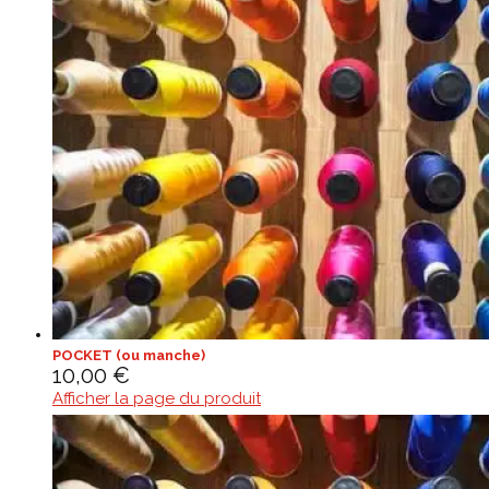
POCKET (ou manche)
10,00
€