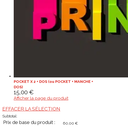
POCKET X 2 + DOS (ou POCKET + MANCHE +
DOS)
15,00
€
Subtotal:
60,00
€