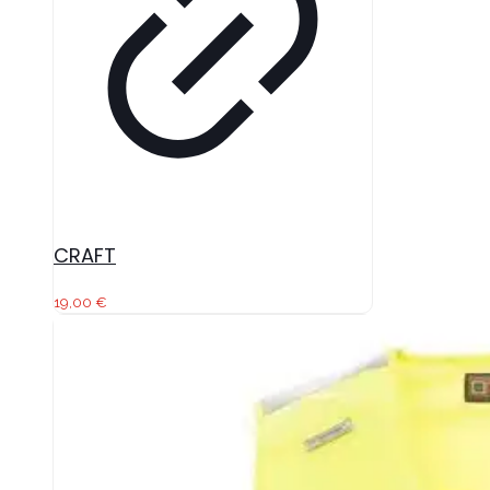
CRAFT
19,00
€