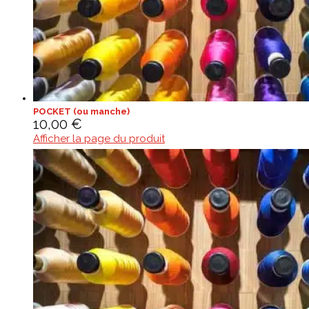
POCKET (ou manche)
10,00
€