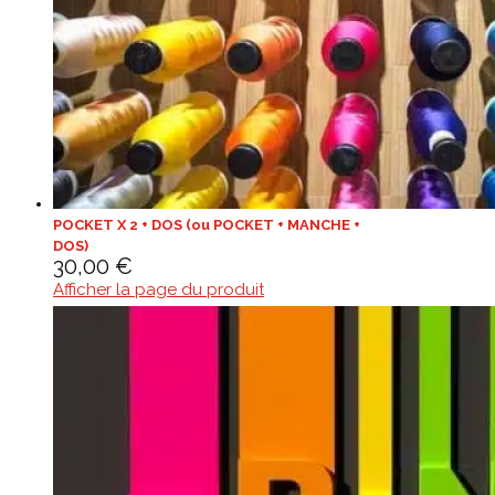
POCKET X 2 + DOS (ou POCKET + MANCHE +
DOS)
30,00
€